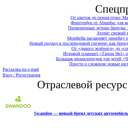
Спецп
От цветов до пения птиц: M
Фингербук от Abumba: для м
Проверенные летние бренды: 
Avenir: свежий 
Mombella расширяет линейку п
Новый подход к послеродовой гигиене: как брен
От «дикого зелёного» до «си
Игровой планшет «Таппи 9в1» о
Большая энциклопедия для детей «Ч
Просто о сложном: новые ин
Рассылка на e-mail
Вход / Регистрация
Отраслевой ресурс
Swandoo — новый бренд детских автомобиль