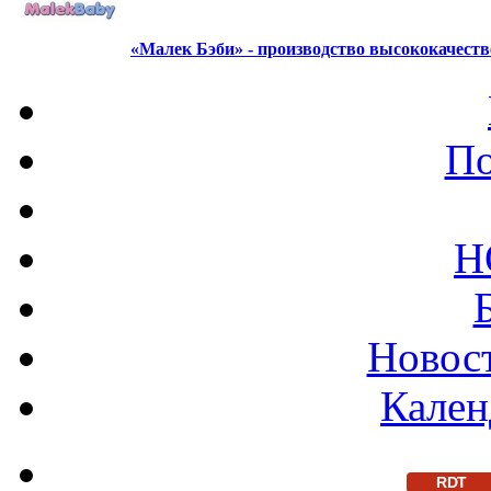
«Малек Бэби» - производство высококачест
По
Н
Новост
Кален
RDT