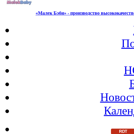
«Малек Бэби» - производство высококачест
По
Н
Новост
Кален
RDT