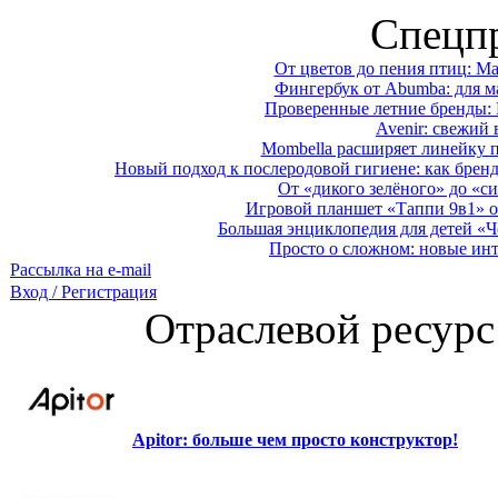
Спецп
От цветов до пения птиц: M
Фингербук от Abumba: для м
Проверенные летние бренды: 
Avenir: свежий 
Mombella расширяет линейку п
Новый подход к послеродовой гигиене: как брен
От «дикого зелёного» до «си
Игровой планшет «Таппи 9в1» о
Большая энциклопедия для детей «Ч
Просто о сложном: новые ин
Рассылка на e-mail
Вход / Регистрация
Отраслевой ресурс
Apitor: больше чем просто конструктор!