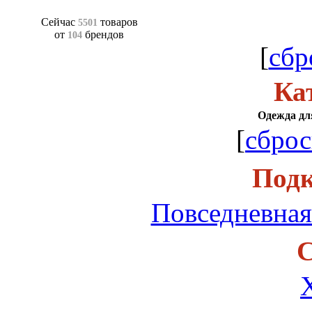
Сейчас
товаров
5501
от
брендов
104
[
сбр
Ка
Одежда для
[
сброс
Подк
Повседневная
С