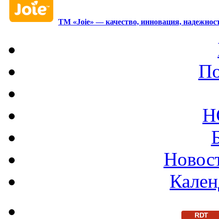
ТМ «Joie» — качество, инновация, надежност
По
Н
Новост
Кален
RDT