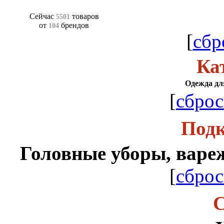
Сейчас
товаров
5501
от
брендов
104
[
сбр
Ка
Одежда для
[
сброс
Подк
Головные уборы, вареж
[
сброс
С