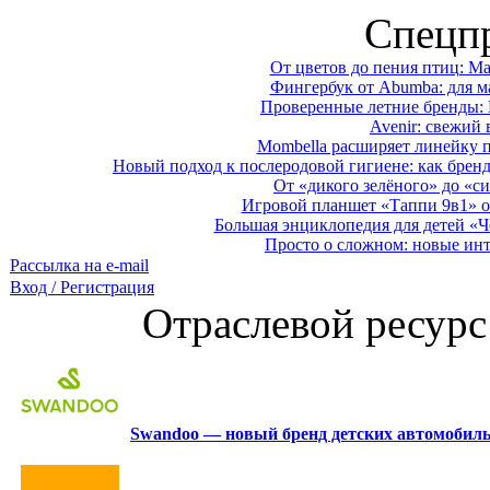
Спецп
От цветов до пения птиц: M
Фингербук от Abumba: для м
Проверенные летние бренды: 
Avenir: свежий 
Mombella расширяет линейку п
Новый подход к послеродовой гигиене: как брен
От «дикого зелёного» до «си
Игровой планшет «Таппи 9в1» о
Большая энциклопедия для детей «Ч
Просто о сложном: новые ин
Рассылка на e-mail
Вход / Регистрация
Отраслевой ресурс
Swandoo — новый бренд детских автомобиль