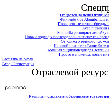
Спецп
От цветов до пения птиц: M
Фингербук от Abumba: для м
Проверенные летние бренды: 
Avenir: свежий 
Mombella расширяет линейку п
Новый подход к послеродовой гигиене: как брен
От «дикого зелёного» до «си
Игровой планшет «Таппи 9в1» о
Большая энциклопедия для детей «Ч
Просто о сложном: новые ин
Рассылка на e-mail
Вход / Регистрация
Отраслевой ресурс
Paomma – стильные и безопасные товары д