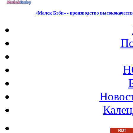
«Малек Бэби» - производство высококачест
По
Н
Новост
Кален
RDT