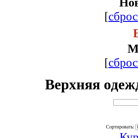
Но
[
сброс
М
[
сброс
Верхняя одеж
Сортировать:
Кур