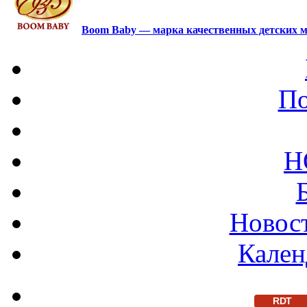
Boom Baby — марка качественных детских м
По
Н
Новост
Кален
RDT