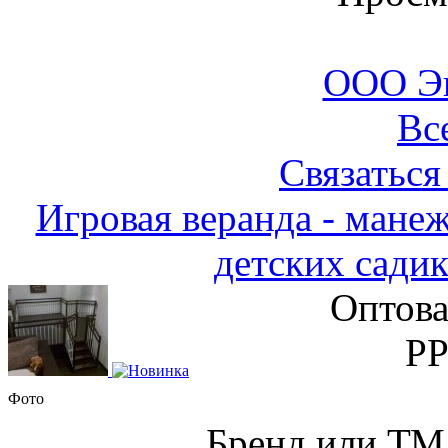
ООО Э
Вс
Связаться
Игровая веранда - манеж
детских садик
Оптова
Р
Фото
Бренд или Т