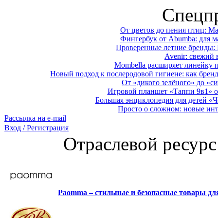
Спецп
От цветов до пения птиц: M
Фингербук от Abumba: для м
Проверенные летние бренды: 
Avenir: свежий 
Mombella расширяет линейку п
Новый подход к послеродовой гигиене: как брен
От «дикого зелёного» до «си
Игровой планшет «Таппи 9в1» о
Большая энциклопедия для детей «Ч
Просто о сложном: новые ин
Рассылка на e-mail
Вход / Регистрация
Отраслевой ресурс
Paomma – стильные и безопасные товары д