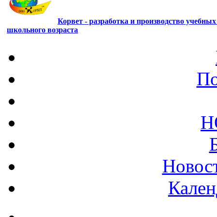
Корвет - разработка и производство учебны
школьного возраста
По
Н
Новост
Кален