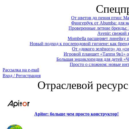
Спецп
От цветов до пения птиц: M
Фингербук от Abumba: для м
Проверенные летние бренды: 
Avenir: свежий 
Mombella расширяет линейку п
Новый подход к послеродовой гигиене: как брен
От «дикого зелёного» до «си
Игровой планшет «Таппи 9в1» о
Большая энциклопедия для детей «Ч
Просто о сложном: новые ин
Рассылка на e-mail
Вход / Регистрация
Отраслевой ресурс
Apitor: больше чем просто конструктор!